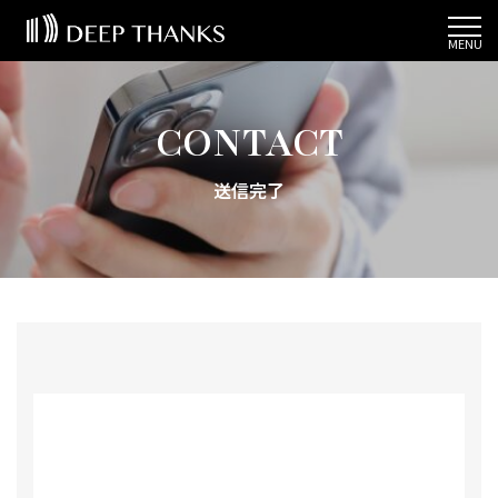
COMPANY
会社概要
CONTACT
DEEP THANKS
代表の想い
送信完了
SERVICE
事業内容
BRAND
ブランド一覧
CSR
社会的責任
TOPICS
トピックス