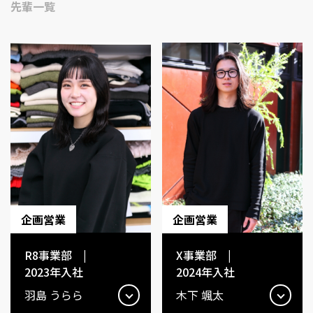
先輩一覧
企画営業
企画営業
R8事業部 |
X事業部 |
2023年入社
2024年入社
羽島 うらら
木下 颯太​