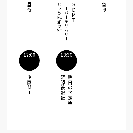
昼食​
という
スーパーデリバリー
SDMT
商談​​
EC
卸の
MT
17:00
18:30​
企画MT​
確認後退社
明日の予定等