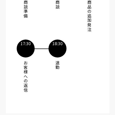
商談準備​
商談​​
商品の追加発注​​
17:30
18:30​
お客様への返信​
退勤​​